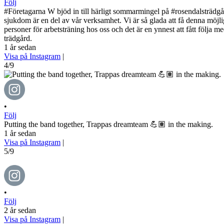
Följ
#Företagarna W bjöd in till härligt sommarmingel på #rosendalsträdgård
sjukdom är en del av vår verksamhet. Vi är så glada att få denna möjl
personer för arbetsträning hos oss och det är en ynnest att fått följa m
trädgård.
1 år sedan
Visa på Instagram
|
4/9
•
Följ
Putting the band together, Trappas dreamteam 💪🏽 in the making.
1 år sedan
Visa på Instagram
|
5/9
•
Följ
2 år sedan
Visa på Instagram
|