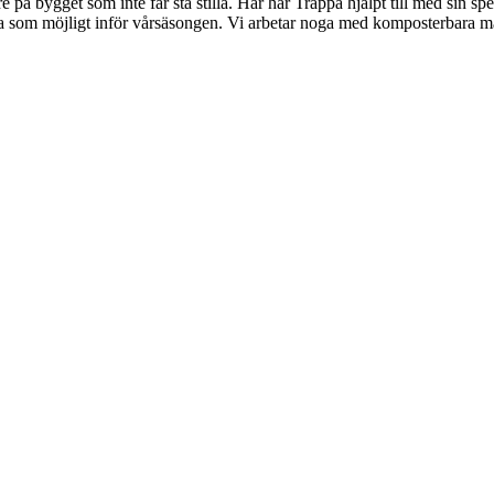
e på bygget som inte får stå stilla. Här har Trappa hjälpt till med sin s
 bra som möjligt inför vårsäsongen. Vi arbetar noga med komposterbara ma