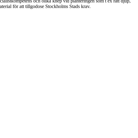
pecialistkompetens och olika knep vid planteringen som t ex rätt djup,
terial för att tillgodose Stockholms Stads krav.