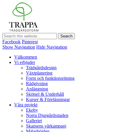
TRAPPA TRÄDGÅRDSFORM
Facebook
Pinterest
Show Navigation
Hide Navigation
Välkommen
Vi erbjuder
Trädgårdsdesign
Växtplanering
Form och funktionsritning
Rådgivning
Anläggning
Skötsel & Underhåll
Kurser & Föreläsningar
Våra projekt
Ekeby
Norra Djurgårdsstaden
Galleriet
Skansens vårkampanj
Mälarhöjden