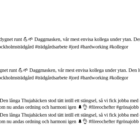
dygnet runt 💪🌱 Daggmasken, vår mest envisa kollega under ytan. Den lu
 #stockholmsträdgård #trädgårdsarbete #jord #hardworking #kollegor