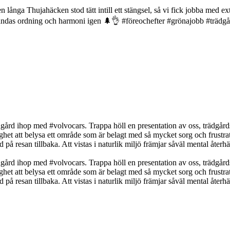
långa Thujahäcken stod tätt intill ett stängsel, så vi fick jobba med extr
 andas ordning och harmoni igen 🌲👌 #föreochefter #grönajobb #trädg