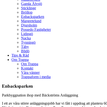
Gamla Älvsjö
Sticklinge
Bröllop
Enbacksparken
Margretelund
Djursholm
Possedo Fastigheter
Lidingö
Nacka
Tynningö
Täby
Blidö
Tips & Råd
Om Trappa
Om Trappa
Kontakt
Våra vänner
Trappaform i media
Enbacksparken
Parkbyggnation ihop med Bäckströms Anläggning
I ett av våra större anläggningsjobb har vi fått i uppdrag att plantera