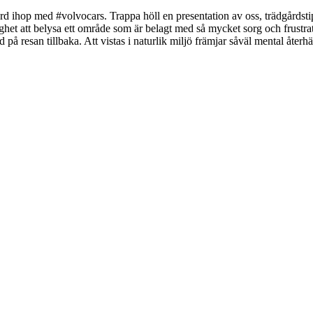
 ihop med #volvocars. Trappa höll en presentation av oss, trädgårdstips 
ighet att belysa ett område som är belagt med så mycket sorg och frustr
ed på resan tillbaka. Att vistas i naturlik miljö främjar såväl mental åt