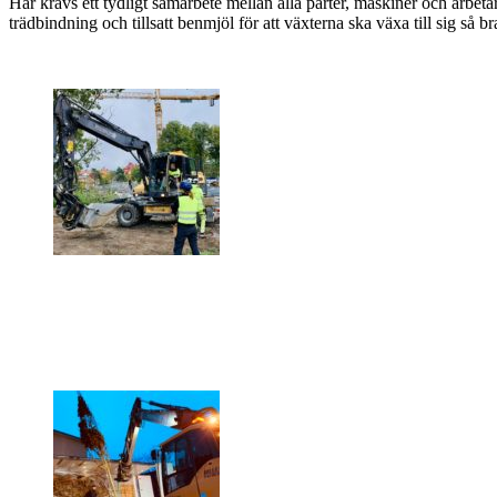
Här krävs ett tydligt samarbete mellan alla parter, maskiner och arbetar
trädbindning och tillsatt benmjöl för att växterna ska växa till sig så